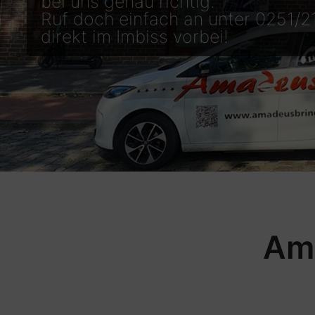
bei uns genau richtig.
Ruf doch einfach an unter 0251/
direkt im Imbiss vorbei!
1
2
3
4
Ama