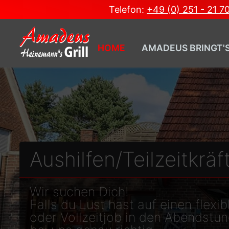
Telefon:
+49 (0) 251 - 21 7
HOME
AMADEUS BRINGT'
Aushilfen/Teilzeitkrä
Wir suchen Dich!
Falls du Lust hast auf einen flexib
oder Vollzeitjob in den Abendstun