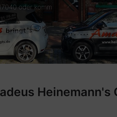
217040 oder komm
deus Heinemann's G