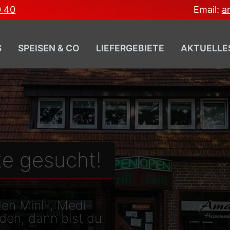
0 40
Email:
a
S
SPEISEN & CO
LIEFERGEBIETE
AKTUELLE
fte gesucht!
len Mini-, Medi-
den, dann bist du